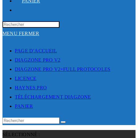
PANIER
TOGGLE
WEBSITE
SEARCH
MENU
FERMER
PAGE D’ACCUEIL
DIAGZONE PRO V2
DIAGZONE PRO V2+FULL PROTOCOLES
LICENCE
HAYNES PRO
TÉLÉCHARGEMENT DIAGZONE
PANIER
SÉLECTIONNÉ :