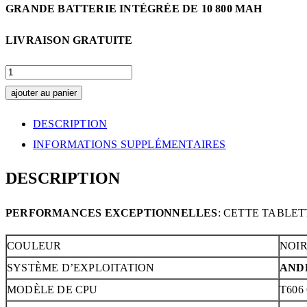
GRANDE BATTERIE INTÉGRÉE DE 10 800 MAH
LIVRAISON GRATUITE
TABLETTE
HAUTE
ajouter au panier
PERFORMANCE
DESCRIPTION
AVEC
INFORMATIONS SUPPLÉMENTAIRES
BLINDAGE
QUANTITY
DESCRIPTION
PERFORMANCES EXCEPTIONNELLES
: CETTE TABLET
COULEUR
NOI
SYSTÈME D’EXPLOITATION
ANDR
MODÈLE DE CPU
T606