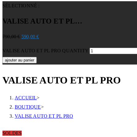
SÉLECTIONNÉ :
VALISE AUTO ET PL…
790,00
€
590,00
€
VALISE AUTO ET PL PRO QUANTITY
ajouter au panier
VALISE AUTO ET PL PRO
ACCUEIL
>
BOUTIQUE
>
VALISE AUTO ET PL PRO
SOLDES