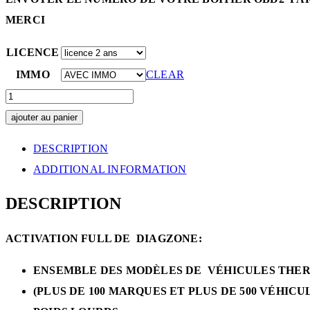
MERCI
LICENCE
IMMO
CLEAR
LICENCE
MISES
ajouter au panier
À
DESCRIPTION
JOUR
ADDITIONAL INFORMATION
DIAGZONE
PRO
DESCRIPTION
FULL
ACTIVATION FULL DE DIAGZONE:
QUANTITY
ENSEMBLE DES MODÈLES DE VÉHICULES THER
(PLUS DE 100 MARQUES ET PLUS DE 500 VÉHICU