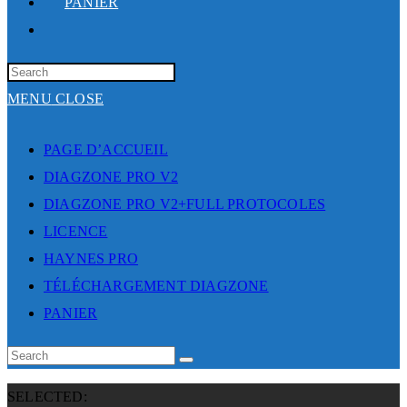
PANIER
TOGGLE
WEBSITE
SEARCH
MENU
CLOSE
PAGE D’ACCUEIL
DIAGZONE PRO V2
DIAGZONE PRO V2+FULL PROTOCOLES
LICENCE
HAYNES PRO
TÉLÉCHARGEMENT DIAGZONE
PANIER
SELECTED: