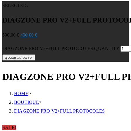
SELECTED:
DIAGZONE PRO V2+FULL PROTOCO
590,00
€
490,00
€
DIAGZONE PRO V2+FULL PROTOCOLES QUANTITY
ajouter au panier
DIAGZONE PRO V2+FULL 
HOME
>
BOUTIQUE
>
DIAGZONE PRO V2+FULL PROTOCOLES
SALE!