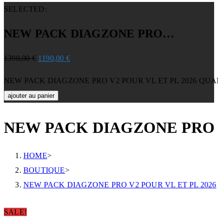
SELECTED:
NEW PACK DIAGZONE PRO…
1390,00
€
1190,00
€
NEW PACK DIAGZONE PRO V2 POUR VL ET PL 2026 QUA
ajouter au panier
NEW PACK DIAGZONE PRO V
HOME
>
BOUTIQUE
>
NEW PACK DIAGZONE PRO V2 POUR VL ET PL 2026
SALE!